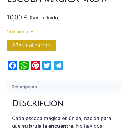
10,00
€
(IVA incluido)
1 disponibles
Escoba
Añadir al carrito
mágica
"Roy"
Facebook
WhatsApp
Pinterest
Twitter
Telegram
cantidad
Descripción
Descripción
Cada escoba mágica es única, nacida para
que
su bruja la encuentre
. No hay dos