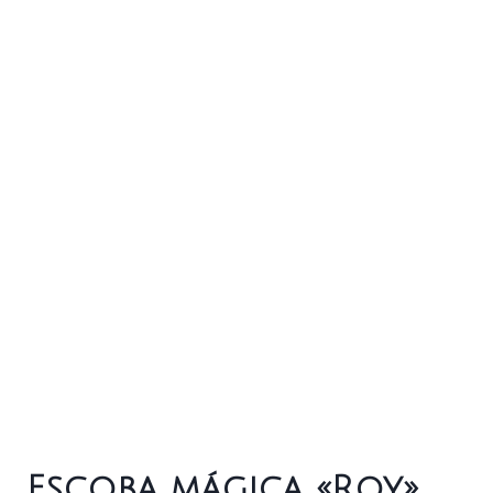
Escoba mágica «Roy»