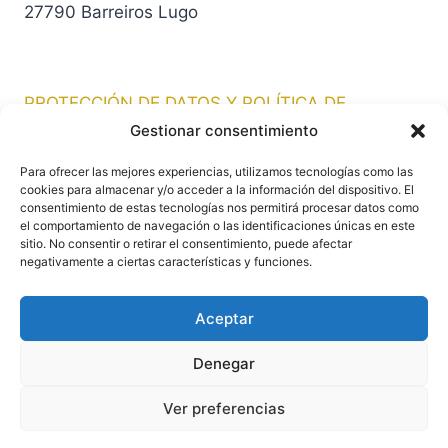
27790 Barreiros Lugo
PROTECCIÓN DE DATOS Y POLÍTICA DE
PRIVACIDAD
Gestionar consentimiento
Para ofrecer las mejores experiencias, utilizamos tecnologías como las
URSULA DULCINEA
cookies para almacenar y/o acceder a la información del dispositivo. El
consentimiento de estas tecnologías nos permitirá procesar datos como
el comportamiento de navegación o las identificaciones únicas en este
REEVOLUTION ONLINE
sitio. No consentir o retirar el consentimiento, puede afectar
negativamente a ciertas características y funciones.
Aceptar
Denegar
© 2026 Universo Mágico Úrsula Dulcinea - Tema
Ver preferencias
para WordPress por
Kadence WP