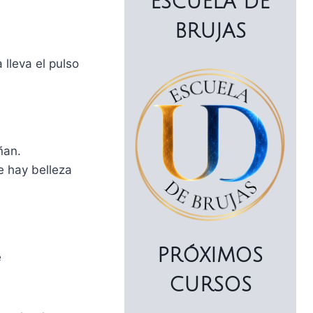
ESCUELA DE
BRUJAS
 lleva el pulso
ñan.
e hay belleza
PRÓXIMOS
e
CURSOS