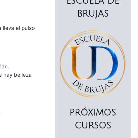
ESCUELA DE
BRUJAS
 lleva el pulso
ñan.
e hay belleza
PRÓXIMOS
e
CURSOS