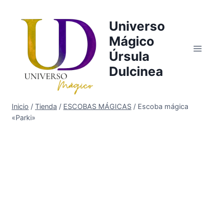
Saltar
al
Universo
contenido
Mágico
Úrsula
Dulcinea
Inicio
/
Tienda
/
ESCOBAS MÁGICAS
/
Escoba mágica
«Parki»