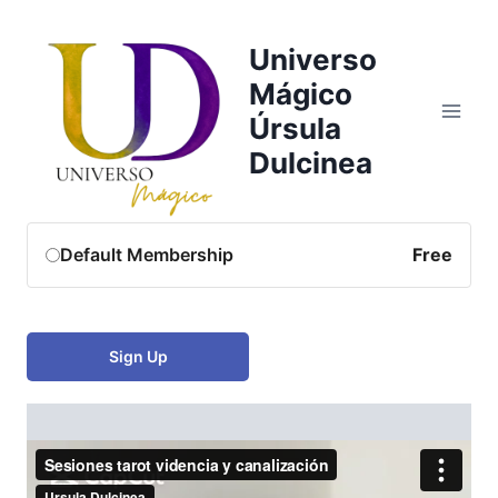
Saltar
al
Universo
contenido
Mágico
Úrsula
Dulcinea
Default Membership
Free
Sign Up